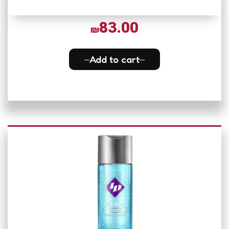
83.00
₪
Add to cart