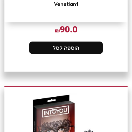
Venetian1
90.0
₪
הוספה לסל