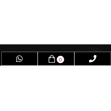
0
פאן סקס – חנות סקס שמיועדת לנשים וגברים
כאחד, בזכות אביזרי מין תוכלו לשפר את חיי המין.
בחנות תמצאו מגוון אביזרים שלא תמצאו בשום חנות
בישראל. נשמח לספק עבורכם את המוצר והשירות