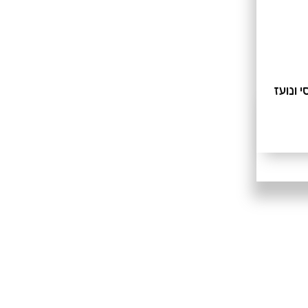
 ונועז