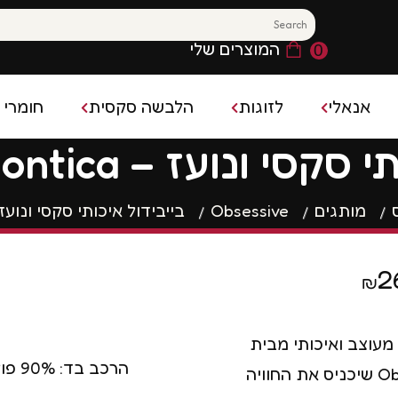
המוצרים שלי
0
אנאלי
לזוגות
הלבשה סקסית
חומרי 
ונועז – Obsessive Contica
משחק מקדים
חומר 
פלאג אנאלי
בייבידול
קס
משחקים סקסיים
מותגים
Obsessive
בייבידול איכותי סקסי ונועז – ssive Contica
קונדו
פלאג אנאלי רוטט
גרביונים סקסיים
ן נשי ופלשלייט
בושם 
ויברטור אנאלי
תחפושות סקסיות
השהייה
2
₪
חרוזים אנאליים
הלבשה סקסית לגבר
ם להגדלת איבר המין
רטט
 מעוצב ואיכותי מבית
הרכב בד: 90% פוליאמיד, 10% אלסטן.
Obsessive שיכניס את החוויה