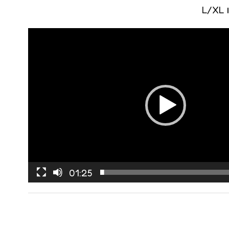
קולר bdsm
שוט לסקס
01:25