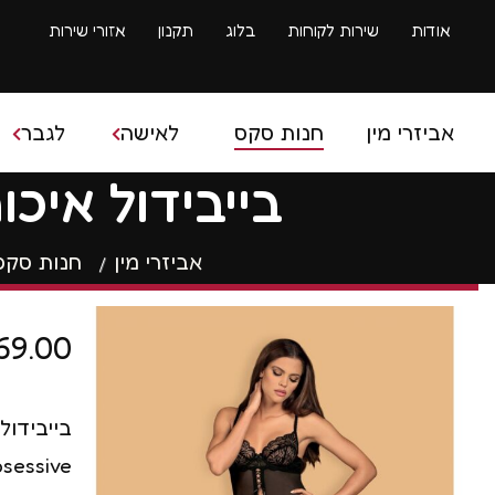
אודות
שירות לקוחות
בלוג
תקנון
אזורי שירות
אביזרי מין
חנות סקס
לאישה
לגבר
בייבידול איכותי סקסי 
בובת ס
אביזרי מין
חנות סקס
ביצים סיניות
איבר מי
ביצים רוטטות
ספריי 
69.00
דילדו
שרוולי
דילדו גדול
טבעות 
בייבידול
ויברטור