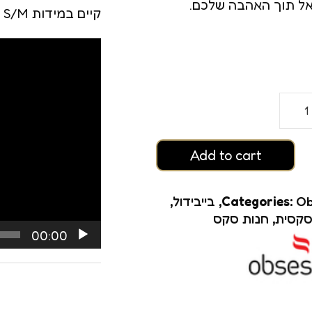
אל תוך האהבה שלכם.
רגזמה
קיים במידות S/M ו L/XL
ם
נגן
וידאו
Add to cart
Ob
Categories:
,
בייבידול
,
קסית
,
חנות סקס
גזמה
00:00