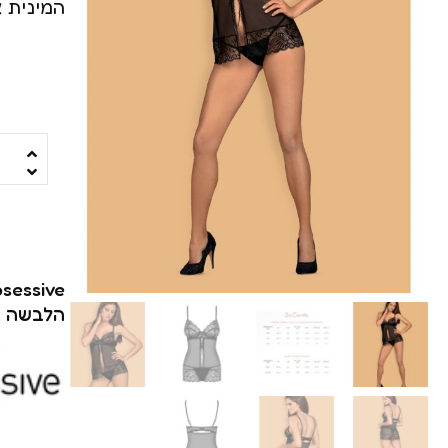
המינית 
ויברטור עם מאלץ או
ויברטורים ריאליסטיי
סטרפ און
מג'יק וונד
רוקט פוקט
שואבים ויונקים
משאבות לנשים
sessive
הלבשה ס
פרפרים וממריצי אור