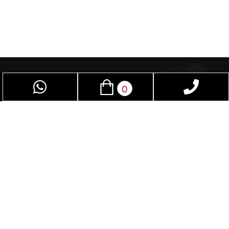
0
פאן סקס – חנות סקס שמיועדת לנשים וגברים
כאחד, בזכות אביזרי מין תוכלו לשפר את חיי המין.
בחנות תמצאו מגוון אביזרים שלא תמצאו בשום חנות
בישראל. נשמח לספק עבורכם את המוצר והשירות
שאנו יודעים לספק. השירות דיסקרטי לחלוטין. קנייה
מהנה.