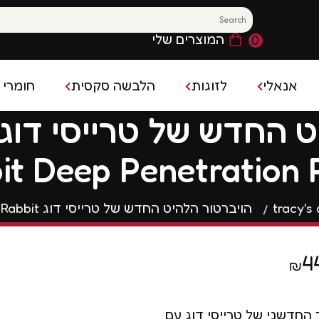
המוצרים שלי
0
אנאלי
לזוגות
הלבשה סקסית
חומרי 
משחק מקדים
חומר 
פלאג אנאלי
בייבידול
קס
it Deep Penetration 
משחקים סקסיים
קונדו
פלאג אנאלי רוטט
גרביונים סקסיים
ן נשי ופלשלייט
בושם 
ויברטור אנאלי
תחפושות סקסיות
tracy's
הויברטור הלהיט החדש של טרייסי דוג Tracy's Dog- Craybit Deep Penetration Rabbit
השהייה
חרוזים אנאליים
הלבשה סקסית לגבר
ם להגדלת איבר המין
4
₪
רטט
 החדשני של טרייסי דוג עם