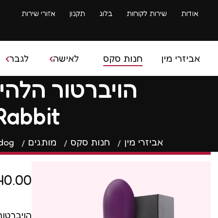
אודות
שירות לקוחות
בלוג
תקנון
אזורי שירות
אביזרי מין
חנות סקס
לאישה
לגבר
בובת ס
Rabbit
ביצים סיניות
איבר מי
ביצים רוטטות
אביזרי מין
חנות סקס
מותגים
 dog
ספריי 
דילדו
שרוולי
40.00
דילדו גדול
טבעות 
ויברטור
הויברטור