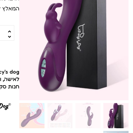
ויברטור עם מאלץ או
המאלץ לדגדגן 
ויברטורים ריאליסטיי
סטרפ און
מג'יק וונד
רוקט פוקט
cy's dog
שואבים ויונקים
לאישה
,
ו
משאבות לנשים
חנות סק
פרפרים וממריצי אור