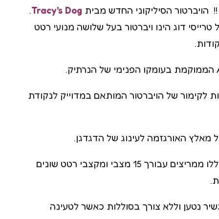
! הויברטור הסיליקוני החדש מבית
Tracy's Dog
.
קולר bdsm
טרייסי דוג הינו ויברטור בעל שלושה מנועי רטט
שוט לסקס
ודות.
ודת ה-G הודות לקימור של הויברטור המותאם במדוייק לנקודת
שלושת המנועים הללו ממריצים עבורך 15 מצבי ומקצבי רטט שונים
.
כשיר נטען וללא צורך בסוללות כאשר לטעינה