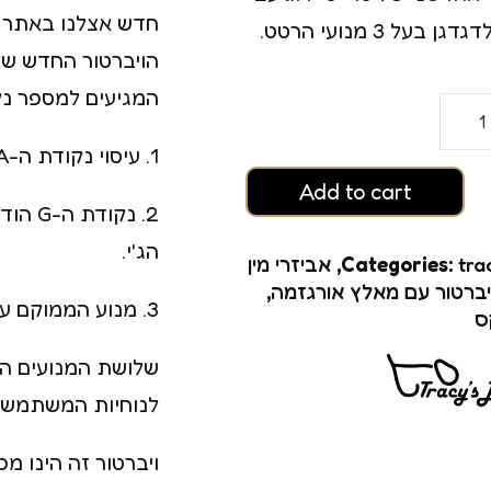
רגזמה
חדש אצלנו באתר !
בעל 3 מנועי הרטט.
הויברטור החדש של 
ם
המגיעים למספר נק
1. עיסוי נקודת ה-A הממוקמת בעומקו הפנימי של הנרתיק.
Add to cart
2. נק
הג'י.
tra
Categories:
,
אביזרי מין
יברטור עם מאלץ אורגזמה
,
3. מנוע הממוקם על מאלץ האורגזמה לעינוג של הדגדגן.
ס
גזמה
לנוחיות המשתמשת
ויברטור זה הינו מ