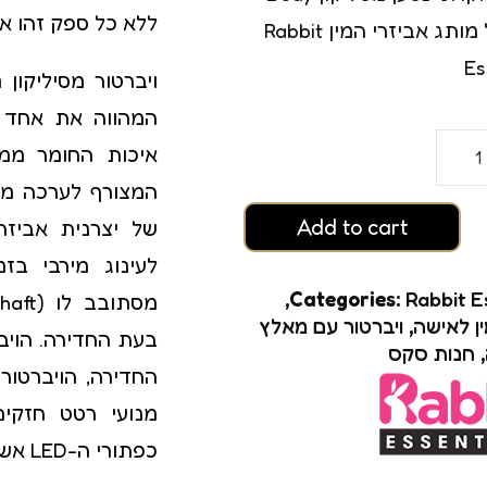
רגזמה
ללא כל ספק זהו אח
Safe של מותג אביזרי המין Rabbit
ם
Es
המהווה את אחד ה
המצורף לערכה מהד
Add to cart
לעינוג מירבי בז
,
Categories:
Rabbit E
ין לאישה
,
ויברטור עם מאלץ
בעת החדירה. הויב
,
חנות סקס
גזמה
מנועי רטט חזקי
כפתורי ה-LED אשר בבסיס הויברטור.