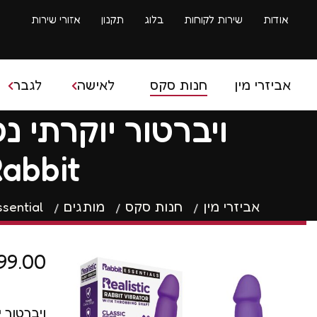
אודות
שירות לקוחות
בלוג
תקנון
אזורי שירות
אביזרי מין
חנות סקס
לאישה
לגבר
בובת ס
Rabbit
ביצים סיניות
איבר מי
ביצים רוטטות
אביזרי מין
חנות סקס
מותגים
ssential
ספריי 
דילדו
שרוולי
99.00
דילדו גדול
טבעות 
ויברטור