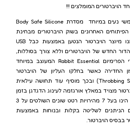
ד הויברטורים המומלצים !!!
קולר bdsm
ויברטור מסיליקון משי נעים במיוחד מסדרת Body Safe Silicone
שוט לסקס
פיתוחים האחרונים בשוק הויברטורים מבחינת
איכות החומר ממנו מיוצר הויברטור הנטען באמצעות כבל USB
ור החדש של הויברטורים וללא צורך בסוללות,
של יצרנית אביזרי הפרימיום Rabbit Essential המעוצב במיוחד
מן החדירה כאשר בחלקו העליון של הויברטור
מסתובב לו (Throbbing Shaft) ובכך מוסיף עוד תחושה עילאית
רטור מצויד במאלץ אורגזמה לעינוג הדגדגן בזמן
החדירה, הויברטור הינו בעל 7 מהירויות רטט שונים השולטים על 3
ם הניתנים לשליטה בקלות ובנוחות באמצעות