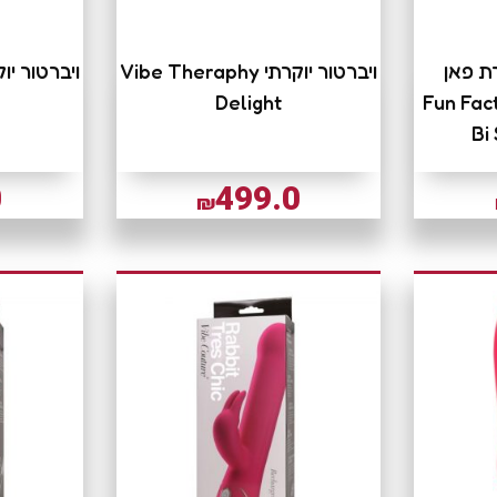
רת פאן
ויברטור יוקרתי Vibe Theraphy
יה Fun Factory -
Delight
Bi
0
499.0
₪