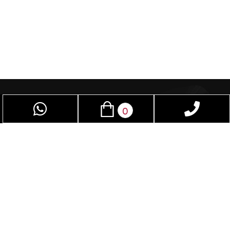
0
פאן סקס – חנות סקס שמיועדת לנשים וגברים
כאחד, בזכות אביזרי מין תוכלו לשפר את חיי המין.
בחנות תמצאו מגוון אביזרים שלא תמצאו בשום חנות
בישראל. נשמח לספק עבורכם את המוצר והשירות