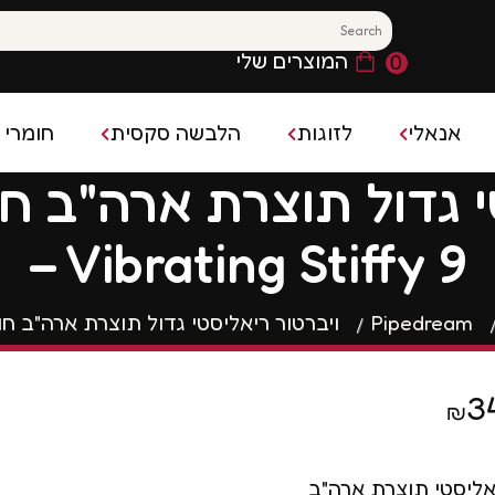
המוצרים שלי
0
אנאלי
לזוגות
הלבשה סקסית
חומרי 
משחק מקדים
חומר 
פלאג אנאלי
בייבידול
קס
– Vibrating Stiffy 9
משחקים סקסיים
קונדו
פלאג אנאלי רוטט
גרביונים סקסיים
ן נשי ופלשלייט
בושם 
ויברטור אנאלי
תחפושות סקסיות
Pipedream
ויברטור ריאליסטי גדול תוצרת ארה"ב חום "Dream – Vibrating Stiffy 9
השהייה
חרוזים אנאליים
הלבשה סקסית לגבר
ם להגדלת איבר המין
3
₪
רטט
אליסטי תוצרת ארה"ב