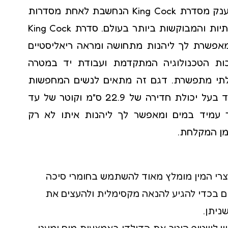
ויברטור ריאליסטי ענק מסדרת King Cock הנחשבת לאחת מסדרות
קולר bdsm
אביזרי המין האיכותיות והמבוקשות ביותר בעולם. סדרת King Cock
שוט לסקס
מאפשרת לך ליהנות מתחושה ומראה ריאליסטיים
כות הטכנולוגיה המתקדמת ועבודת יד במטרה
לתי מתפשרת. דגם זה מתאים לנשים המחפשות
אביזר גדול במיוחד בעל יכולת חדירה של 22.9 ס"מ וקוטר של עד
רטור עמיד במים ומאפשר לך ליהנות איתו לא רק
מן המקלחת.
צרי המין מומלץ מאוד להשתמש בחומרי סיכה
ם בכדי להגיע להנאה מקסימלית ולהעצים את
ניתן.
יש לשטוף היטב את הדילדו באמצעות מים ומעט