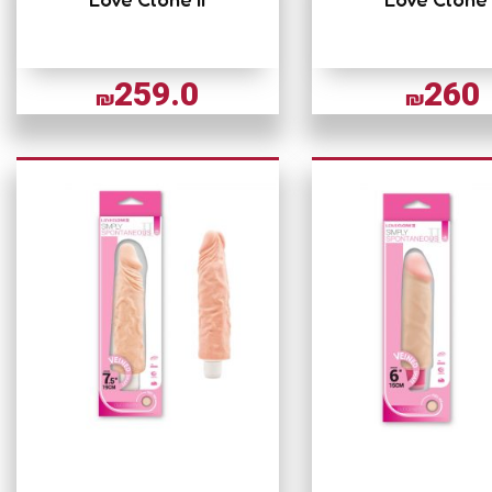
259.0
260
₪
₪