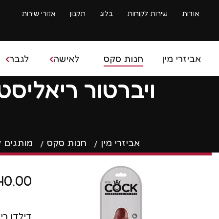
אודות
שירות לקוחות
בלוג
תקנון
אזורי שירות
אביזרי מין
חנות סקס
לאישה
לגבר
בובת ס
ביצים סיניות
איבר מי
ביצים רוטטות
אביזרי מין
חנות סקס
מותגים
ספריי 
דילדו
שרוולי
40.00
דילדו גדול
טבעות 
ויברטור
דילדו רי