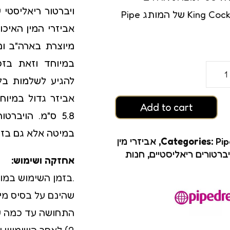
רגזמה
מסדרת King Cock של המותג Pipe
ם
מיוצרת בארה"ב ו
במיוחד וזאת בז
להגיע לשלמות ב
Add to cart
5.8 ס"מ. הויב
במיטה אלא גם בז
Pi
Categories:
,
אביזרי מין
יברטורים ריאליסטיים
,
חנות
אחזקה ושימוש:
גזמה
.בזמן השימוש במו
שהינם על בסיס מי
התחושה עד כמה ש
2) לאחר השימוש 