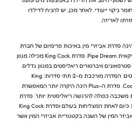
מר ניקוי ייעודי. לאחר מכן, יש להניח לדילדו
רתו לאריזה.
רת King Cock הינה סדרת אביזרי מין באיכות פרימיום של חברת
אביזרי המין האמריקאית Pipe Dream. סדרת King Cock מכילה מגוון
סטרפאונים וויברטורים ריאליסטים במגוון גדלים
וצבעים וחלקם רוטטים. הסדרה מורכבת מ-2 תתי סדרות: King
Cock, King Cock Plus. סדרת ה-Plus הינה היקרה יותר המאפשרת
משכבה כפולה להרגשה ריאליסטית יותר. סדרת
הדילדואים נחשבת כיום לאחת המצליחות בעולם וסדרת King Cock
ס אביזר המין של השנה בקטגוריית אביזרי המין אשר