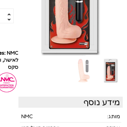
ויברטור עם מאלץ או
ויברטורים ריאליסטיי
סטרפ און
מג'יק וונד
es:
NMC
רוקט פוקט
לאישה
,
ו
סקס
שואבים ויונקים
משאבות לנשים
פרפרים וממריצי אור
מידע נוסף
מותג:
NMC