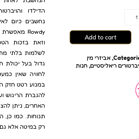
רגזמה
הדילדו והויברטו
ם
נחשבים כיום לאי
Rowdy מאפש
Add to cart
וזאת בזכות הטכ
לשלמות בלתי מת
Categori
,
אביזרי מין
יברטורים ריאליסטיים
,
חנות
לחוויה שאין כמעט
להגברת הריגוש ועו
גזמה
האחרים, ניתן להצמ
תנוחות. כמו כן, 
רק במיטה אלא גם