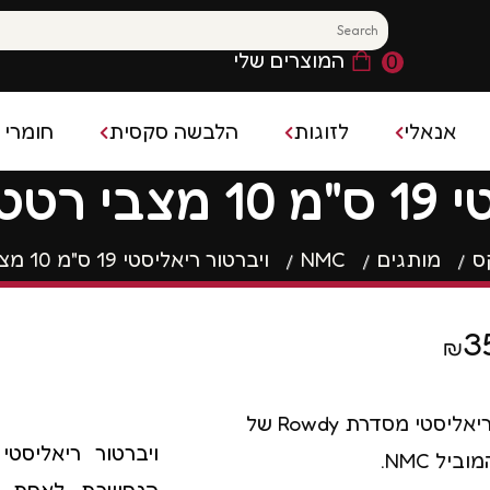
המוצרים שלי
0
אנאלי
לזוגות
הלבשה סקסית
חומרי 
NMC- R
משחק מקדים
חומר 
פלאג אנאלי
בייבידול
קס
משחקים סקסיים
ס
מותגים
NMC
ויברטור ריאליסטי 19 ס"מ 10 מצבי רטט NMC- Rowdy
קונדו
פלאג אנאלי רוטט
גרביונים סקסיים
ן נשי ופלשלייט
בושם 
ויברטור אנאלי
תחפושות סקסיות
השהייה
3
₪
חרוזים אנאליים
הלבשה סקסית לגבר
ם להגדלת איבר המין
רטט
ויברטור ריאליסטי מסדרת Rowdy של
יל NMC.
הנחשבת לאחת מיצ