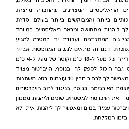
רים הריאליסטיים המצויינים שהחברה מייצרת
קולר bdsm
כותיים ביותר והמבוקשים ביותר בעולם. סדרת
שוט לסקס
רת לך ליהנות מתחושה ומראה ריאליסטיים במיוחד
נלוגיה המתקדמת ועבודת יד במטרה להגיע
פשרת. דגם זה מתאים לנשים המחפשות אביזר
גדול בעל יכולת חדירה של מעל ל-13 ס"מ וקוטר של מעל ל-4 ס"מ
 גבר היכול לספק לך. בנוסף, הויברטור מצויד
במנוע רטט חזק המאפשר לך לבחור מבין 10 עוצמות רטט משתנות
צמת האורגזמה. בנוסף, בניגוד לרוב הויברטורים
יד את הויברטור למשטחים שונים וליהנות ממגוון
הויברטור עמיד במים ומאפשר לך ליהנות איתו לא
 בזמן המקלחת.