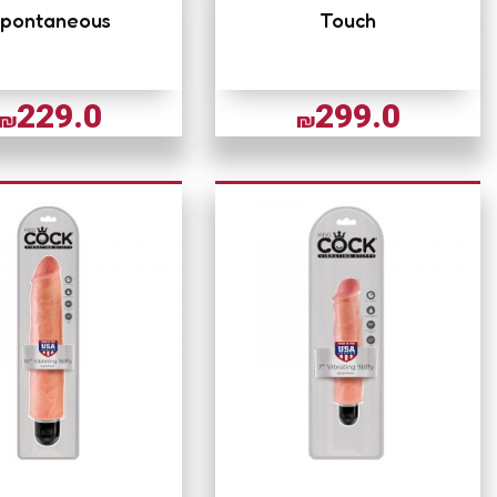
pontaneous
Touch
229.0
299.0
₪
₪