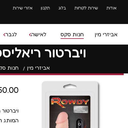
אודות
שירות לקוחות
בלוג
תקנון
אזורי שירות
אביזרי מין
חנות סקס
לאישה
לגבר
ויברטור ריאליסטי 19 ס"מ 10 מצבי רטט owdy
בובת ס
אביזרי מין
חנות סק
ביצים סיניות
איבר מי
ביצים רוטטות
ספריי 
50.00
דילדו
שרוולי
דילדו גדול
טבעות 
ויברטור
המותג המוב