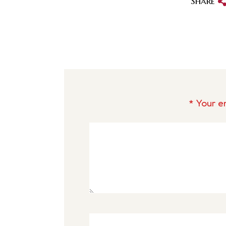
Share
Your em