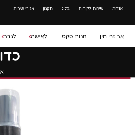
אודות
שירות לקוחות
בלוג
תקנון
אזורי שירות
אביזרי מין
חנות סקס
לאישה
לגבר
כדו
בובת 
אב
ביצים סיניות
איבר מ
ביצים רוטטות
ספריי 
דילדו
שרוולי
דילדו גדול
טבעות
ויברטור