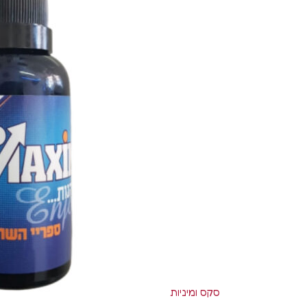
ויברטור עם מאלץ א
ויברטורים ריאליסטי
סטרפ און
מג'יק וונד
רוקט פוקט
שואבים ויונקים
משאבות לנשים
פרפרים וממריצי או
סקס ומיניות