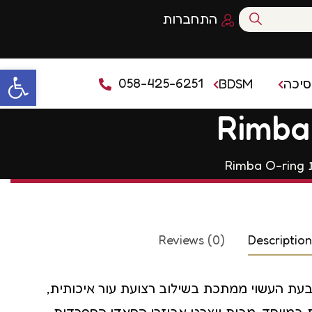
התחברות
פתח סרגל נגי
058-425-6251
סיכה
BDSM
סיכה מומלץ
אזיקים לסקס
R
מים מומלצים
מכונת סקס
פרומון
מצבטי פטמות
Reviews (0)
Description
משחקי שליטה
נדנדת סקס
עת העשוי ממתכת בשילוב רצועת עור איכותית,
סאונדינג
 במיוחד, מבית ייצרני אביזרי הסאדו הספרדית