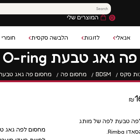
המוצרים שלי
0
אנאלי
לזוגות
הלבשה סקסית
חומרי 
אג טבעת Rimba O-ring
משחק מקדים
חומר 
פלאג אנאלי
בייבידול
קס
משחקים סקסיים
ות סקס
BDSM
מחסום פה
מחסום פה גאג טבעת imba O-ring
קונדו
פלאג אנאלי רוטט
גרביונים סקסיים
ן נשי ופלשלייט
בושם 
ויברטור אנאלי
תחפושות סקסיות
השהייה
1
₪
חרוזים אנאליים
הלבשה סקסית לגבר
ם להגדלת איבר המין
רטט
פה טבעת לפה של מותג
מחסום לפה גאג טב
ו Rimba.
לחווית סאדו סוערת