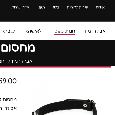
אודות
שירות לקוחות
בלוג
תקנון
אזורי שירות
אביזרי מין
חנות סקס
לאישה
לגבר
מחסום פה ג
בובת ס
אביזרי מין
חנ
ביצים סיניות
איבר מי
ביצים רוטטות
ספריי 
69.00
דילדו
שרוולי
דילדו גדול
טבעות 
מחסום ל
ויברטור
אביזרי הסאד