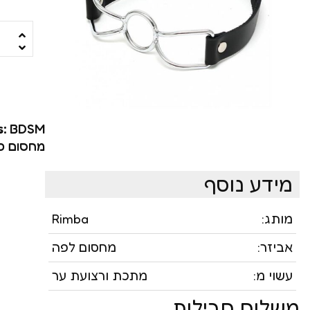
ויברטור עם מאלץ או
ויברטורים ריאליסטיי
סטרפ און
מג'יק וונד
s:
BDSM
רוקט פוקט
מחסום פ
שואבים ויונקים
מידע נוסף
משאבות לנשים
מותג:
Rimba
פרפרים וממריצי אור
אביזר:
מחסום לפה
עשוי מ:
מתכת ורצועת ער
משלוח חבילות