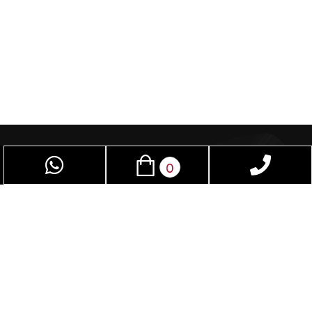
0
פאן סקס – חנות סקס שמיועדת לנשים וגברים
כאחד, בזכות אביזרי מין תוכלו לשפר את חיי המין.
בחנות תמצאו מגוון אביזרים שלא תמצאו בשום חנות
בישראל. נשמח לספק עבורכם את המוצר והשירות