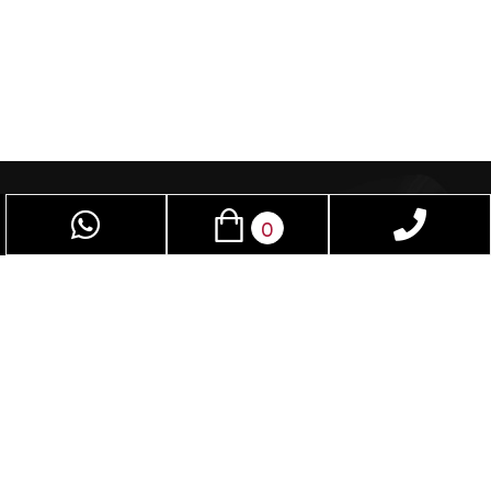
0
פאן סקס – חנות סקס שמיועדת לנשים וגברים
כאחד, בזכות אביזרי מין תוכלו לשפר את חיי המין.
בחנות תמצאו מגוון אביזרים שלא תמצאו בשום חנות
בישראל. נשמח לספק עבורכם את המוצר והשירות
שאנו יודעים לספק. השירות דיסקרטי לחלוטין. קנייה