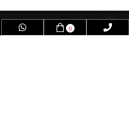
0
פאן סקס – חנות סקס שמיועדת לנשים וגברים
כאחד, בזכות אביזרי מין תוכלו לשפר את חיי המין.
בחנות תמצאו מגוון אביזרים שלא תמצאו בשום חנות
בישראל. נשמח לספק עבורכם את המוצר והשירות
שאנו יודעים לספק. השירות דיסקרטי לחלוטין. קנייה
מהנה.